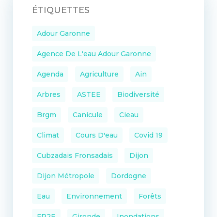
ÉTIQUETTES
Adour Garonne
Agence De L'eau Adour Garonne
Agenda
Agriculture
Ain
Arbres
ASTEE
Biodiversité
Brgm
Canicule
Cieau
Climat
Cours D'eau
Covid 19
Cubzadais Fronsadais
Dijon
Dijon Métropole
Dordogne
Eau
Environnement
Forêts
FP2E
Gironde
Inondations