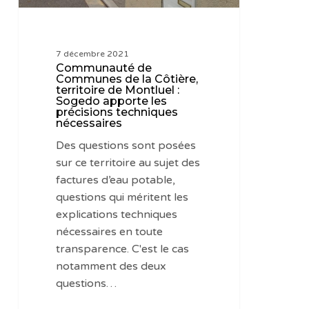
Montluel
:
Sogedo
7 décembre 2021
apporte
Communauté de
les
Communes de la Côtière,
territoire de Montluel :
précisions
Sogedo apporte les
techniques
précisions techniques
nécessaires
nécessaires
Des questions sont posées
sur ce territoire au sujet des
factures d’eau potable,
questions qui méritent les
explications techniques
nécessaires en toute
transparence. C'est le cas
notamment des deux
questions…