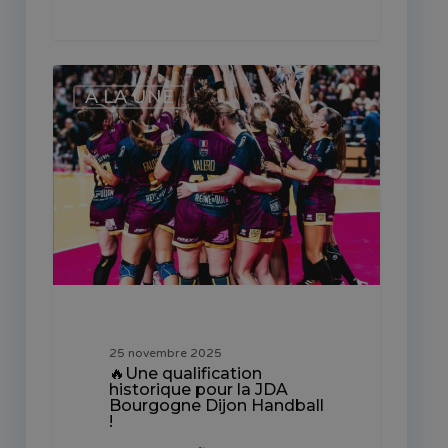
🔥
A LA UNE
Une
qualification
historique
pour
la
JDA
Bourgogne
Dijon
Handball
!
25 novembre 2025
🔥Une qualification
historique pour la JDA
Bourgogne Dijon Handball
!