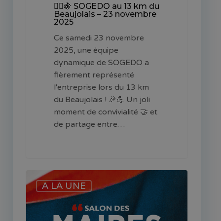
🏃‍♂️🍇 SOGEDO au 13 km du
Beaujolais – 23 novembre
2025
Ce samedi 23 novembre
2025, une équipe
dynamique de SOGEDO a
fièrement représenté
l'entreprise lors du 13 km
du Beaujolais ! 🎉💪 Un joli
moment de convivialité 🤝 et
de partage entre…
📢 Retrouvez-
A LA UNE
nous
au
Salon