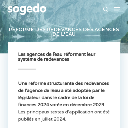
Skip
Menu
to
search
main
content
RÉFORME
DES
REDEVANCES
DES
AGENCES
DE
L'EAU
Les agences de l’eau réforment leur
système de redevances
Une réforme structurante des redevances
de l’agence de l’eau a été adoptée par le
législateur dans le cadre de la loi de
finances 2024 votée en décembre 2023.
Les principaux textes d’application ont été
publiés en juillet 2024.