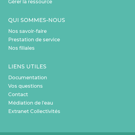
Gérer la ressource
Voir les infos
24 – Agence de Excideuil
QUI SOMMES-NOUS
2 rue du Ciella
Nos savoir-faire
Excideuil 24160
Voir les infos
Prestation de service
Nos filiales
24 – Agence de Thiviers
4Bis Rue Jules Theulier
LIENS UTILES
Thiviers 24800
Voir les infos
Documentation
Vos questions
24 – Agence de Villetoureix
Contact
252 Voie Romaine
Médiation de l’eau
Zone industrielle La Borie Ouest
Extranet Collectivités
Villetoureix 24600
Voir les infos
33 – Agence de Rauzan