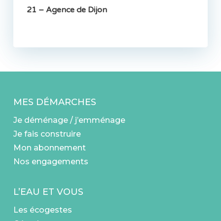
21 – Agence de Dijon
5, Rue Pauline Kergomard
Dijon 21000
Voir les infos
24 – Agence de Belvès
60 rue de la Santé
Belvès 24170
MES DÉMARCHES
Voir les infos
Je déménage / j’emménage
24 – Agence de Brantôme
Je fais construire
Avenue Pierre Bourdeille
Mon abonnement
Brantôme 24310
Nos engagements
Voir les infos
24 – Agence de Cénac-et-Saint-Julien
L’EAU ET VOUS
41 route des Fontainiers
Les écogestes
Cénac-et-Saint-Julien 24250