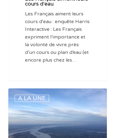
cours d’eau
Les Français aiment leurs
cours d'eau : enquête Harris
Interactive : Les Français
expriment l’importance et
la volonté de vivre près
d’un cours ou plan d’eau (et
encore plus chez les…
Mieux
A LA UNE
connaitre
les
fonctions
essentielles
des