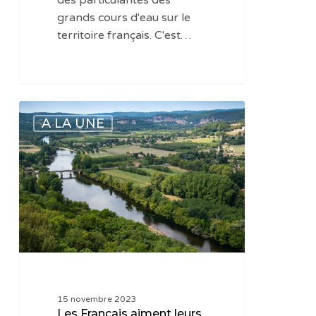
des particularités des
grands cours d'eau sur le
territoire français. C'est…
Les
A LA UNE
Français
aiment
leurs
cours
d’eau
15 novembre 2023
Les Français aiment leurs