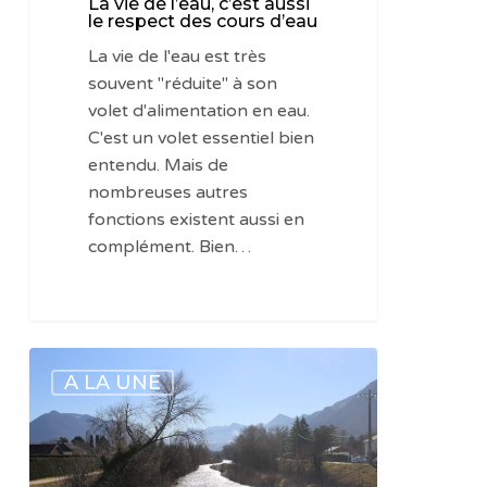
La vie de l’eau, c’est aussi
le respect des cours d’eau
La vie de l'eau est très
souvent "réduite" à son
volet d'alimentation en eau.
C'est un volet essentiel bien
entendu. Mais de
nombreuses autres
fonctions existent aussi en
complément. Bien…
Vie
A LA UNE
pratique
:
respecter
les