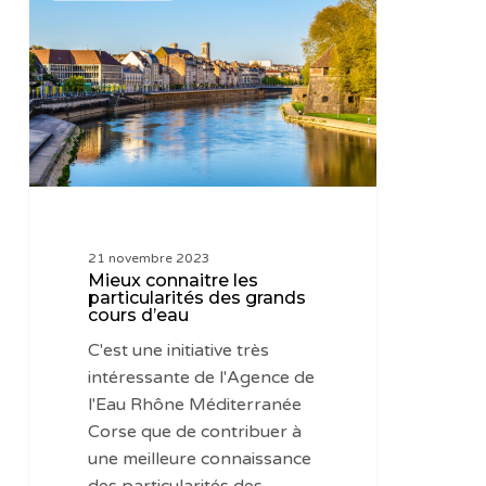
les
particularités
des
grands
cours
d’eau
21 novembre 2023
Mieux connaitre les
particularités des grands
cours d’eau
C'est une initiative très
intéressante de l'Agence de
l'Eau Rhône Méditerranée
Corse que de contribuer à
une meilleure connaissance