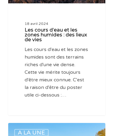
des
lieux
de
18 avril 2024
vies
Les cours d’eau et les
zones humides : des lieux
de vies
Les cours d'eau et les zones
humides sont des terrains
riches d'une vie dense.
Cette vie mérite toujours
d'être mieux connue. C'est
la raison d'être du poster
utile ci-dessous :…
Mieux
A LA UNE
connaitre