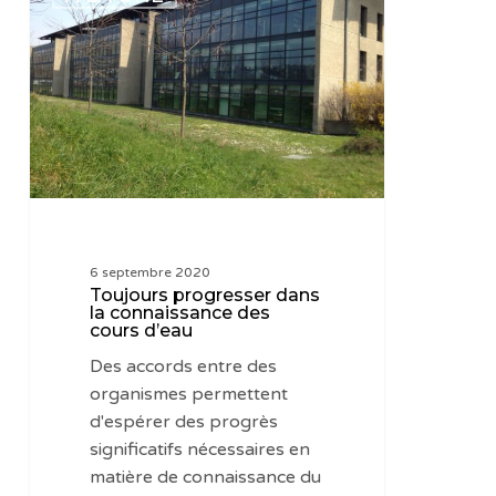
progresser
dans
la
connaissance
des
cours
d’eau
6 septembre 2020
Toujours progresser dans
la connaissance des
cours d’eau
Des accords entre des
organismes permettent
d'espérer des progrès
significatifs nécessaires en
matière de connaissance du