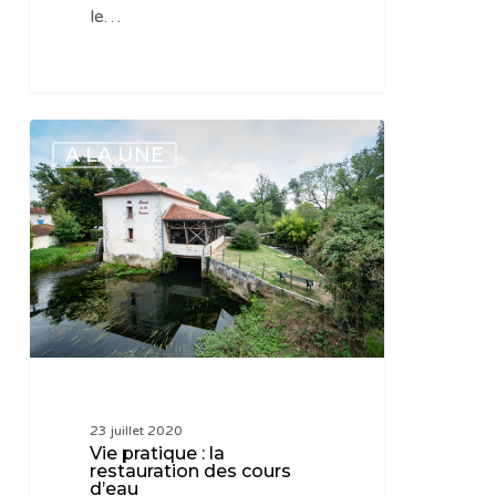
le…
Vie
A LA UNE
pratique
:
la
restauration
des
cours
d’eau
23 juillet 2020
Vie pratique : la
restauration des cours
d’eau