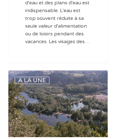
d'eau et des plans d'eau est
indispensable. L'eau est
trop souvent réduite à sa
seule valeur d'alimentation
ou de loisirs pendant des
vacances. Les visages des…
Mieux
A LA UNE
connaître
les
arbres
qui
bordent
les
cours
d’eau