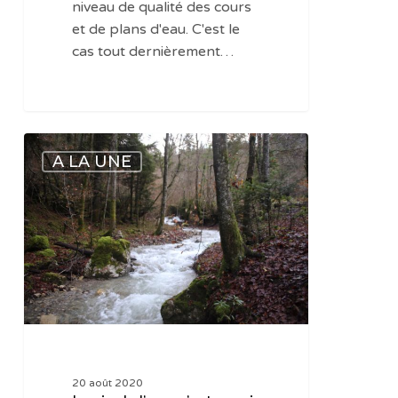
niveau de qualité des cours
et de plans d'eau. C'est le
cas tout dernièrement…
La
A LA UNE
vie
de
l’eau,
c’est
aussi
le
respect
des
cours
d’eau
20 août 2020