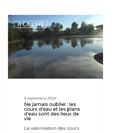
Ne
A LA UNE
jamais
oublier
:
les
cours
d’eau
et
les
plans
d’eau
9 septembre 2020
sont
Ne jamais oublier : les
des
cours d’eau et les plans
d’eau sont des lieux de
lieux
vie
de
La valorisation des cours
vie