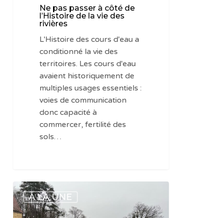
rivières
Ne pas passer à côté de
l’Histoire de la vie des
rivières
L'Histoire des cours d'eau a
conditionné la vie des
territoires. Les cours d'eau
avaient historiquement de
multiples usages essentiels :
voies de communication
donc capacité à
commercer, fertilité des
sols…
Mieux
A LA UNE
connaitre
la