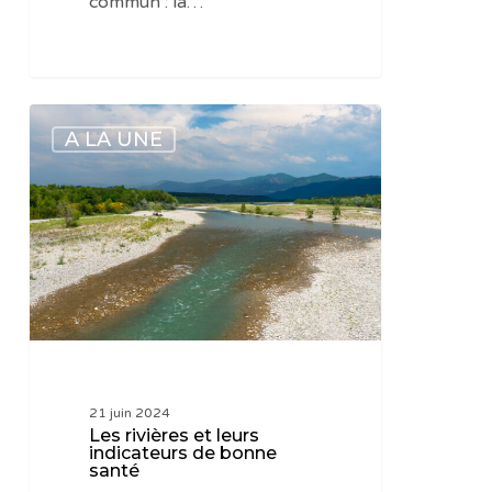
commun : la…
Les
A LA UNE
rivières
et
leurs
indicateurs
de
bonne
santé
21 juin 2024
Les rivières et leurs
indicateurs de bonne
santé