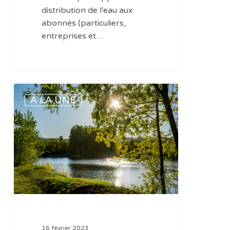
distribution de l'eau aux
abonnés (particuliers,
entreprises et…
Ne
A LA UNE
pas
passer
à
côté
de
l’Histoire
de
la
vie
des
16 février 2023