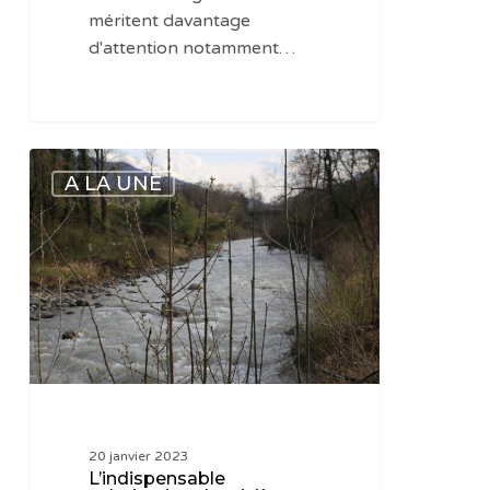
méritent davantage
d'attention notamment…
L’indispensable
A LA UNE
valorisation
des
rivières
20 janvier 2023
L’indispensable