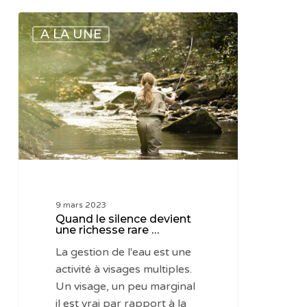
Quand
A LA UNE
le
silence
devient
une
richesse
rare
…
9 mars 2023
Quand le silence devient
une richesse rare …
La gestion de l'eau est une
activité à visages multiples.
Un visage, un peu marginal
il est vrai par rapport à la