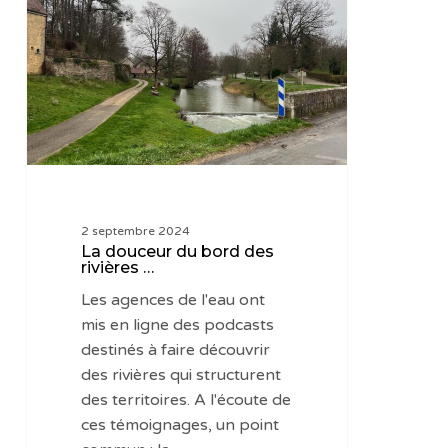
du
bord
des
rivières
…
2 septembre 2024
La douceur du bord des
rivières …
Les agences de l'eau ont
mis en ligne des podcasts
destinés à faire découvrir
des rivières qui structurent
des territoires. A l'écoute de
ces témoignages, un point