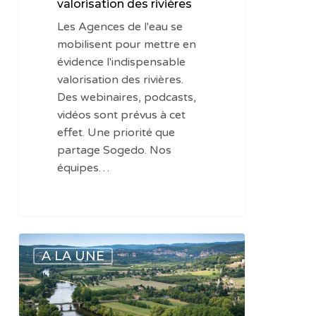
valorisation des rivières
Les Agences de l'eau se
mobilisent pour mettre en
évidence l'indispensable
valorisation des rivières.
Des webinaires, podcasts,
vidéos sont prévus à cet
effet. Une priorité que
partage Sogedo. Nos
équipes…
Revaloriser
A LA UNE
les
fonctions
des
rivières