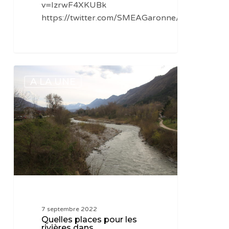
v=IzrwF4XKUBk
https://twitter.com/SMEAGaronne/status/15
Quelles
A LA UNE
places
pour
les
rivières
dans
l’aménagement
des
territoires
?
7 septembre 2022
Quelles places pour les
rivières dans