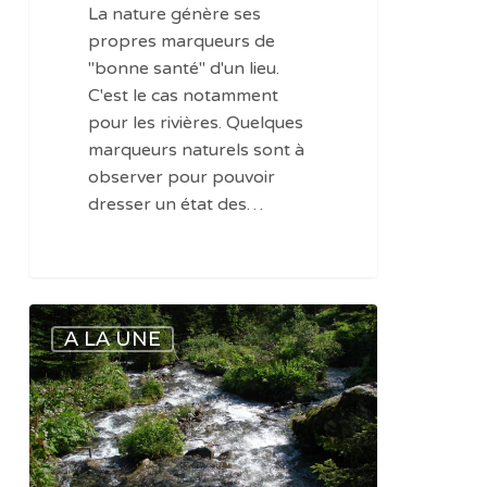
La nature génère ses
propres marqueurs de
"bonne santé" d'un lieu.
C'est le cas notamment
pour les rivières. Quelques
marqueurs naturels sont à
observer pour pouvoir
dresser un état des…
Une
A LA UNE
application
utile
tout
particulièrement
pendant
les