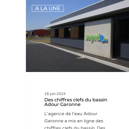
Des
A LA UNE
chiffres
clefs
du
bassin
Adour
Garonne
18 juin 2024
Des chiffres clefs du bassin
Adour Garonne
Hit enter to search or ESC to close
L'agence de l'eau Adour
Garonne a mis en ligne des
chiffres clefs du bassin. Des