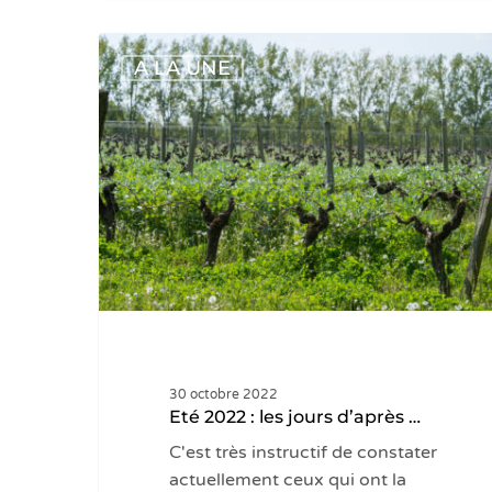
Eté
A LA UNE
2022
:
les
jours
d’après
…
30 octobre 2022
Eté 2022 : les jours d’après …
C'est très instructif de constater
actuellement ceux qui ont la