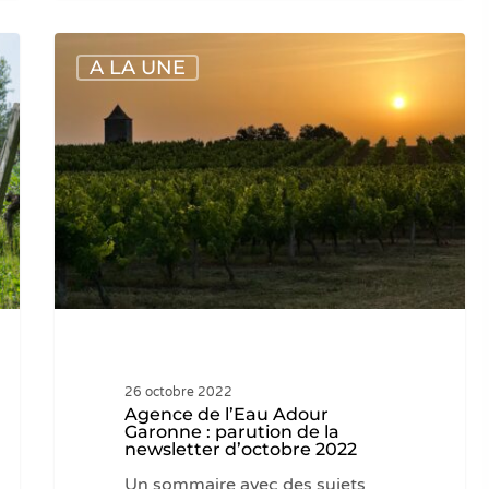
Agence
A LA UNE
de
l’Eau
Adour
Garonne
:
parution
de
la
newsletter
d’octobre
2022
26 octobre 2022
Agence de l’Eau Adour
Garonne : parution de la
newsletter d’octobre 2022
Un sommaire avec des sujets