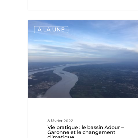
Vie
A LA UNE
pratique
:
le
bassin
Adour
–
Garonne
et
le
changement
climatique
8 février 2022
Vie pratique : le bassin Adour –
Garonne et le changement
climatique