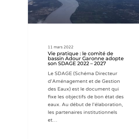
Adour
Garonne
adopte
son
SDAGE
2022
11 mars 2022
–
Vie pratique : le comité de
2027
bassin Adour Garonne adopte
son SDAGE 2022 – 2027
Le SDAGE (Schéma Directeur
d'Aménagement et de Gestion
des Eaux) est le document qui
fixe les objectifs de bon état des
eaux. Au début de l'élaboration,
les partenaires institutionnels
et…