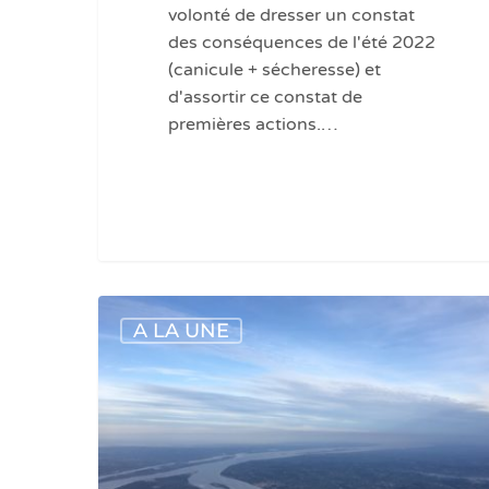
volonté de dresser un constat
des conséquences de l'été 2022
(canicule + sécheresse) et
d'assortir ce constat de
premières actions.…
Vie
A LA UNE
pratique
:
le
comité
de
bassin