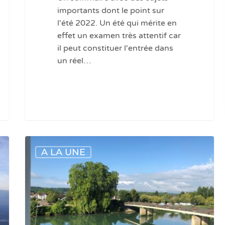
importants dont le point sur
l'été 2022. Un été qui mérite en
effet un examen très attentif car
il peut constituer l'entrée dans
un réel…
Adour
A LA UNE
Garonne
:
publication
de
la
lettre