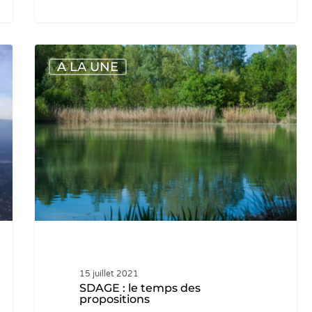
SDAGE
A LA UNE
:
le
temps
des
propositions
15 juillet 2021
SDAGE : le temps des
propositions