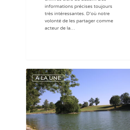
informations précises toujours
très intéressantes. D'où notre
volonté de les partager comme
acteur de la…
Agenda
A LA UNE
:
Adour
Garonne
:
4
avril
2023
: