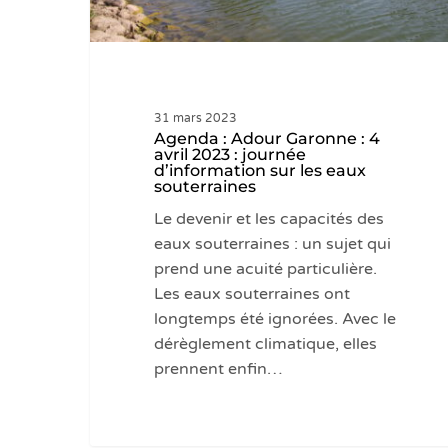
journée
d’information
sur
les
31 mars 2023
eaux
Agenda : Adour Garonne : 4
souterraines
avril 2023 : journée
d’information sur les eaux
souterraines
Le devenir et les capacités des
eaux souterraines : un sujet qui
prend une acuité particulière.
Les eaux souterraines ont
longtemps été ignorées. Avec le
dérèglement climatique, elles
prennent enfin…