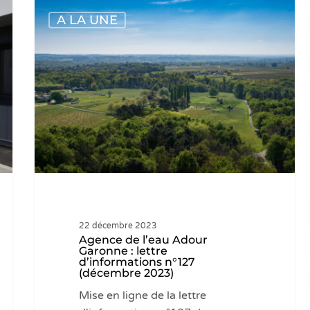
Agence
A LA UNE
de
l’eau
Adour
Garonne
:
lettre
d’informations
n°127
(décembre
2023)
22 décembre 2023
Agence de l’eau Adour
Garonne : lettre
d’informations n°127
(décembre 2023)
Mise en ligne de la lettre