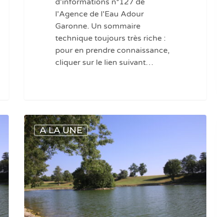
d'informations n°127 de
l'Agence de l'Eau Adour
Garonne. Un sommaire
technique toujours très riche :
pour en prendre connaissance,
cliquer sur le lien suivant…
Bassin
A LA UNE
Adour
Garonne
:
un
plan
d’actions
pour
sécuriser