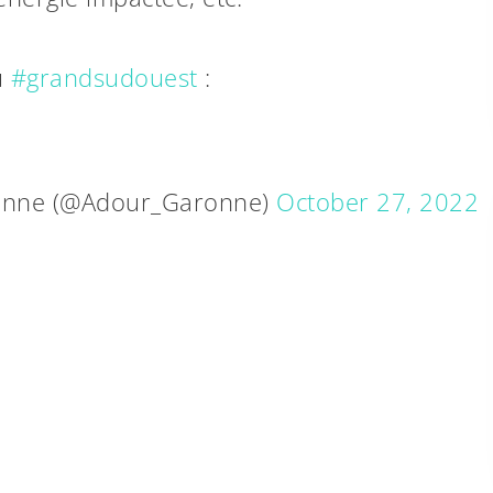
u
#grandsudouest
:
ronne (@Adour_Garonne)
October 27, 2022