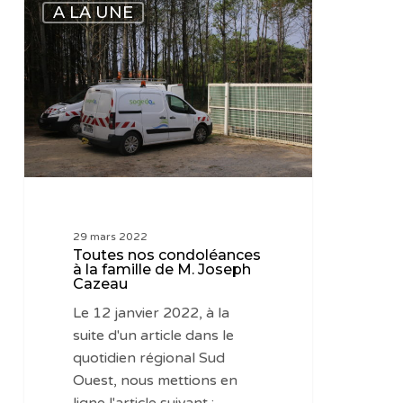
A LA UNE
nos
condoléances
à
la
famille
de
M.
Joseph
Cazeau
29 mars 2022
Toutes nos condoléances
à la famille de M. Joseph
Cazeau
Le 12 janvier 2022, à la
suite d'un article dans le
quotidien régional Sud
Ouest, nous mettions en