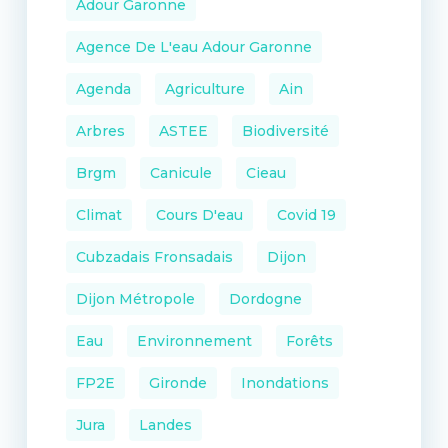
Adour Garonne
Agence De L'eau Adour Garonne
Agenda
Agriculture
Ain
Arbres
ASTEE
Biodiversité
Brgm
Canicule
Cieau
Climat
Cours D'eau
Covid 19
Cubzadais Fronsadais
Dijon
Dijon Métropole
Dordogne
Eau
Environnement
Forêts
FP2E
Gironde
Inondations
Jura
Landes