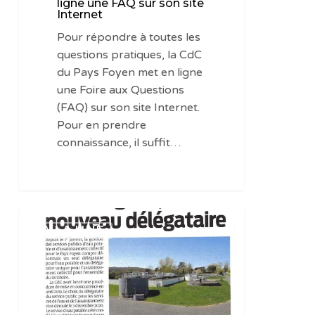
ligne une FAQ sur son site
Internet
FAQ
sur
Pour répondre à toutes les
son
questions pratiques, la CdC
site
du Pays Foyen met en ligne
Internet
une Foire aux Questions
(FAQ) sur son site Internet.
Pour en prendre
connaissance, il suffit…
Pays
A LA UNE
Foyen
(Gironde)
:
le
point