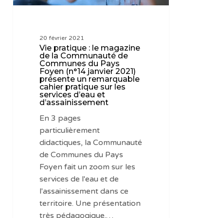
de
Communes
du
20 février 2021
Pays
Vie pratique : le magazine
Foyen
de la Communauté de
Communes du Pays
(n°14
Foyen (n°14 janvier 2021)
janvier
présente un remarquable
cahier pratique sur les
2021)
services d’eau et
présente
d’assainissement
un
En 3 pages
remarquable
particulièrement
cahier
didactiques, la Communauté
pratique
de Communes du Pays
sur
Foyen fait un zoom sur les
les
services de l'eau et de
services
l'assainissement dans ce
d’eau
territoire. Une présentation
et
très pédagogique.…