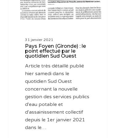
effectué
par
le
quotidien
Sud
31 janvier 2021
Ouest
Pays Foyen (Gironde) : le
point effectué par le
quotidien Sud Ouest
Article très détaillé publié
hier samedi dans le
quotidien Sud Ouest
concernant la nouvelle
gestion des services publics
d'eau potable et
d'assainissement collectif
depuis le 1er janvier 2021
dans le…