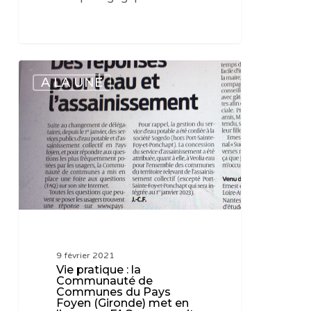
d’assainissement
Vie
A LA UNE
pratique
:
la
Communauté
de
Communes
du
Pays
Foyen
(Gironde)
9 février 2021
met
Vie pratique : la
en
Communauté de
Communes du Pays
ligne
Foyen (Gironde) met en
une