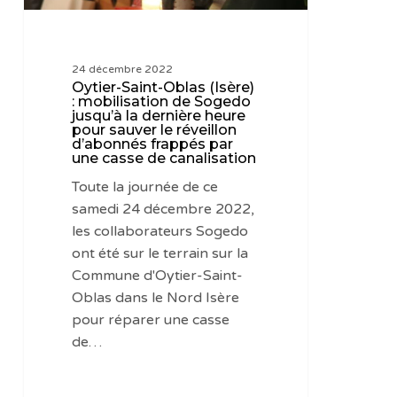
jusqu’à
la
dernière
24 décembre 2022
heure
Oytier-Saint-Oblas (Isère)
pour
: mobilisation de Sogedo
jusqu’à la dernière heure
sauver
pour sauver le réveillon
le
d’abonnés frappés par
une casse de canalisation
réveillon
d’abonnés
Toute la journée de ce
frappés
samedi 24 décembre 2022,
par
les collaborateurs Sogedo
une
ont été sur le terrain sur la
casse
Commune d'Oytier-Saint-
de
Oblas dans le Nord Isère
canalisation
pour réparer une casse
de…