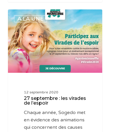
27
A LA UNE
septembre
:
les
virades
de
l’espoir
12 septembre 2020
27 septembre : les virades
de l’espoir
Chaque année, Sogedo met
en évidence des animations
qui concernent des causes