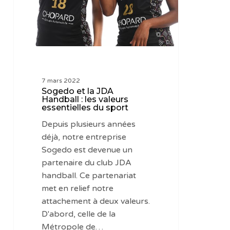
:
les
valeurs
essentielles
du
sport
7 mars 2022
Sogedo et la JDA
Handball : les valeurs
essentielles du sport
Depuis plusieurs années
déjà, notre entreprise
Sogedo est devenue un
partenaire du club JDA
handball. Ce partenariat
met en relief notre
attachement à deux valeurs.
D'abord, celle de la
Métropole de…