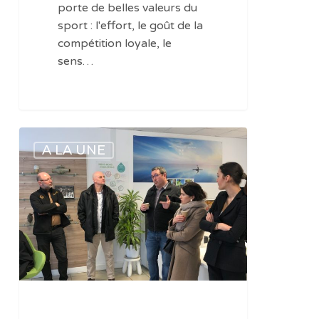
porte de belles valeurs du
sport : l'effort, le goût de la
compétition loyale, le
sens…
JDA
A LA UNE
handball
:
à
fond
la
forme
!