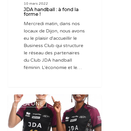
10 mars 2022
JDA handball : à fond la
forme !
Mercredi matin, dans nos
locaux de Dijon, nous avons
eu le plaisir d'accueillir le
Business Club qui structure
le réseau des partenaires
du Club JDA handball
féminin. L'économie et le…
Sogedo
A LA UNE
et
la
JDA
Handball