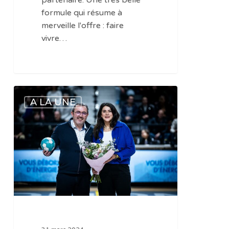
partenaire. Une très belle
formule qui résume à
merveille l'offre : faire
vivre…
Bravo
A LA UNE
les
Dijonnaises
:
en
finale
de
la
Coupe
de
France