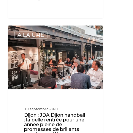
Dijon
A LA UNE
:
JDA
Dijon
handball
:
la
belle
rentrée
pour
une
10 septembre 2021
année
Dijon : JDA Dijon handball
pleine
: la belle rentrée pour une
année pleine de
de
promesses de brillants
promesses