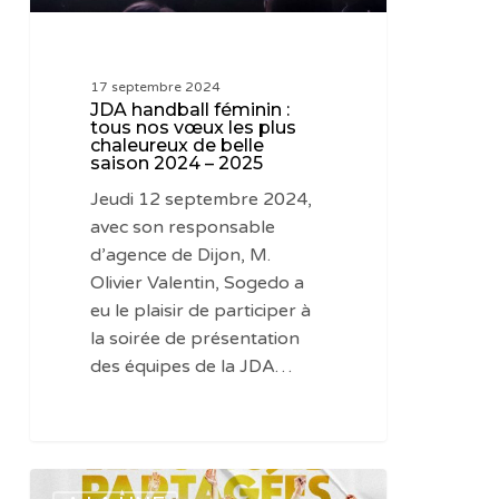
chaleureux
de
belle
17 septembre 2024
saison
JDA handball féminin :
2024
tous nos vœux les plus
chaleureux de belle
–
saison 2024 – 2025
2025
Jeudi 12 septembre 2024,
avec son responsable
d’agence de Dijon, M.
Olivier Valentin, Sogedo a
eu le plaisir de participer à
la soirée de présentation
des équipes de la JDA…
Le