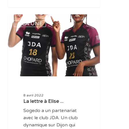
La
A LA UNE
lettre
à
Elise
…
8 avril 2022
La lettre à Elise …
Sogedo a un partenariat
avec le club JDA. Un club
dynamique sur Dijon qui