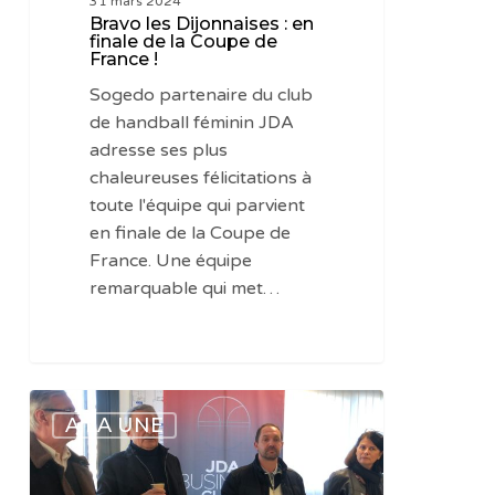
31 mars 2024
!
Bravo les Dijonnaises : en
finale de la Coupe de
France !
Sogedo partenaire du club
de handball féminin JDA
adresse ses plus
chaleureuses félicitations à
toute l'équipe qui parvient
en finale de la Coupe de
France. Une équipe
remarquable qui met…
Sports
A LA UNE
:
belle
victoire