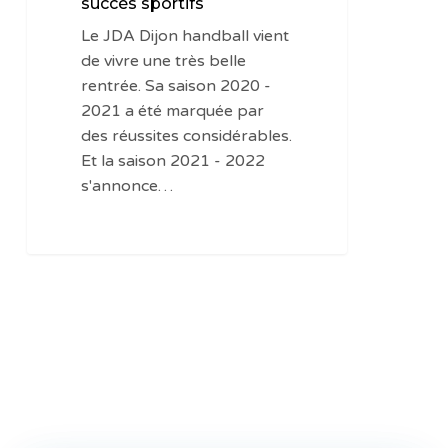
succès sportifs
de
Le JDA Dijon handball vient
brillants
de vivre une très belle
succès
rentrée. Sa saison 2020 -
sportifs
2021 a été marquée par
des réussites considérables.
Et la saison 2021 - 2022
s'annonce…