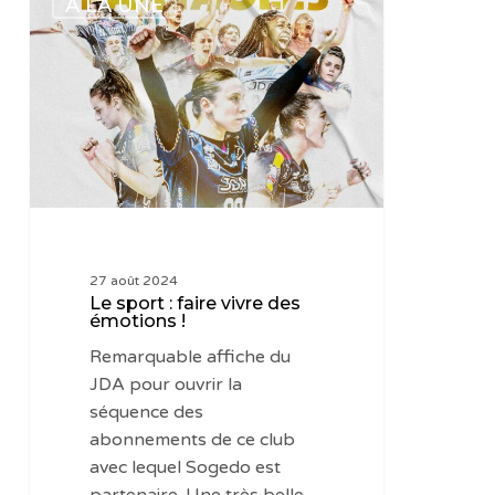
A LA UNE
sport
:
faire
vivre
des
émotions
!
27 août 2024
Le sport : faire vivre des
émotions !
Remarquable affiche du
JDA pour ouvrir la
séquence des
abonnements de ce club
avec lequel Sogedo est