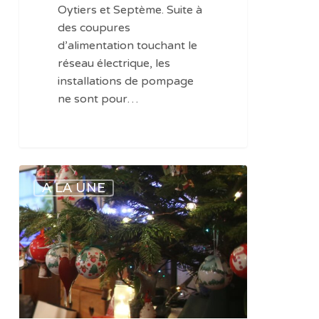
d’alimentation
Oytiers et Septème. Suite à
en
des coupures
énergie
d’alimentation touchant le
électrique
réseau électrique, les
installations de pompage
ne sont pour…
Oytier-
A LA UNE
Saint-
Oblas
(Isère)
:
mobilisation
de
Sogedo
jusqu’à