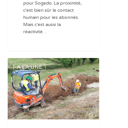
pour Sogedo. La proximité,
c'est bien sûr le contact
humain pour les abonnés.
Mais c'est aussi la
réactivité…
Commune
A LA UNE
de
Luzinay
(Isère)
:
retour
à
la
normale