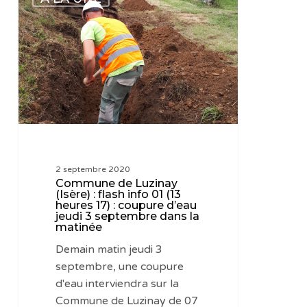
de
Luzinay
(Isère)
:
flash
info
01
(13
heures
17)
2 septembre 2020
:
Commune de Luzinay
coupure
(Isère) : flash info 01 (13
heures 17) : coupure d’eau
d’eau
jeudi 3 septembre dans la
jeudi
matinée
3
Demain matin jeudi 3
septembre
septembre, une coupure
dans
d'eau interviendra sur la
la
Commune de Luzinay de 07