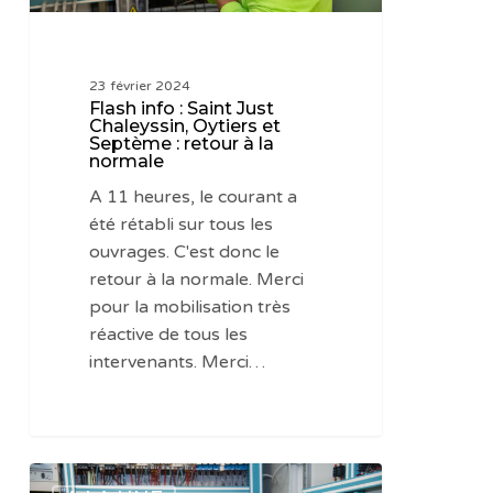
Septème
:
retour
23 février 2024
à
Flash info : Saint Just
la
Chaleyssin, Oytiers et
Septème : retour à la
normale
normale
A 11 heures, le courant a
été rétabli sur tous les
ouvrages. C'est donc le
retour à la normale. Merci
pour la mobilisation très
réactive de tous les
intervenants. Merci…
Flash