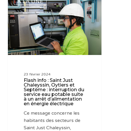
A LA UNE
info
:
Saint
Just
Chaleyssin,
Oytiers
et
Septème
:
interruption
23 février 2024
du
Flash info : Saint Just
service
Chaleyssin, Oytiers et
Septème : interruption du
eau
service eau potable suite
potable
à un arrêt d’alimentation
en énergie électrique
suite
à
Ce message concerne les
un
habitants des secteurs de
arrêt
Saint Just Chaleyssin,