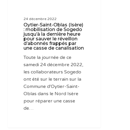
la
dernière
24 décembre 2022
heure
Oytier-Saint-Oblas (Isère)
pour
: mobilisation de Sogedo
jusqu’à la dernière heure
sauver
pour sauver le réveillon
le
d’abonnés frappés par
une casse de canalisation
réveillon
d’abonnés
Toute la journée de ce
frappés
samedi 24 décembre 2022,
par
les collaborateurs Sogedo
une
ont été sur le terrain sur la
casse
Commune d'Oytier-Saint-
de
Oblas dans le Nord Isère
canalisation
pour réparer une casse
de…