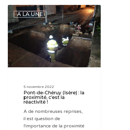
Pont-
A LA UNE
de-
Chéruy
(Isère)
:
la
proximité,
c’est
la
réactivité
!
5 novembre 2022
Pont-de-Chéruy (Isère) : la
proximité, c’est la
réactivité !
A de nombreuses reprises,
il est question de
l'importance de la proximité