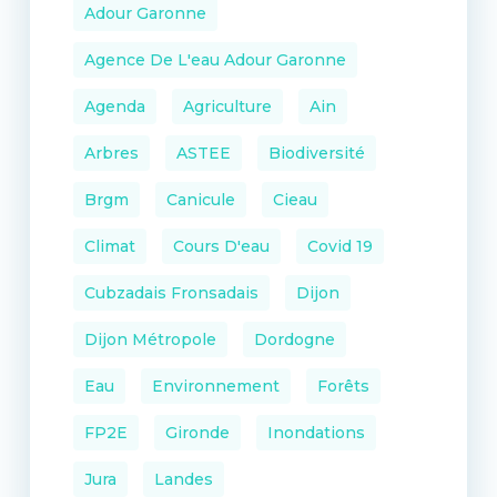
Adour Garonne
Agence De L'eau Adour Garonne
Agenda
Agriculture
Ain
Arbres
ASTEE
Biodiversité
Brgm
Canicule
Cieau
Climat
Cours D'eau
Covid 19
Cubzadais Fronsadais
Dijon
Dijon Métropole
Dordogne
Eau
Environnement
Forêts
FP2E
Gironde
Inondations
Jura
Landes