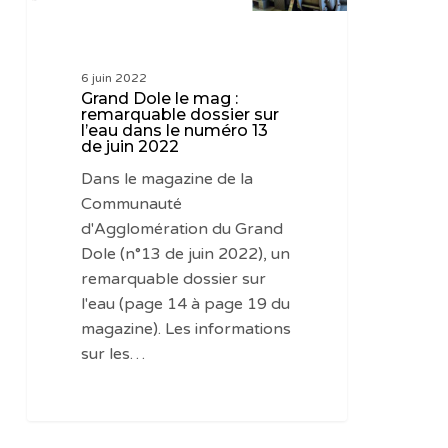
l’eau
dans
le
6 juin 2022
numéro
Grand Dole le mag :
13
remarquable dossier sur
l’eau dans le numéro 13
de
de juin 2022
juin
Dans le magazine de la
2022
Communauté
d'Agglomération du Grand
Dole (n°13 de juin 2022), un
remarquable dossier sur
l'eau (page 14 à page 19 du
magazine). Les informations
sur les…