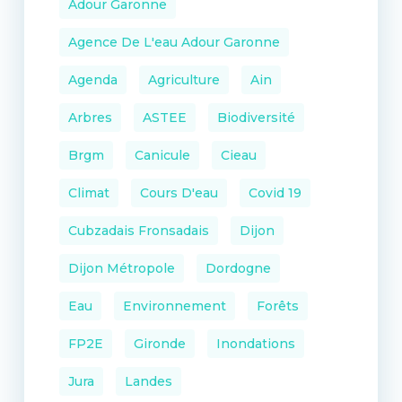
Adour Garonne
Agence De L'eau Adour Garonne
Agenda
Agriculture
Ain
Arbres
ASTEE
Biodiversité
Brgm
Canicule
Cieau
Climat
Cours D'eau
Covid 19
Cubzadais Fronsadais
Dijon
Dijon Métropole
Dordogne
Eau
Environnement
Forêts
FP2E
Gironde
Inondations
Jura
Landes