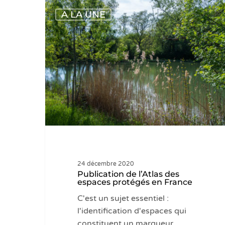
Publication
A LA UNE
de
l’Atlas
des
espaces
protégés
Hit enter to search or ESC to close
en
France
24 décembre 2020
Publication de l’Atlas des
espaces protégés en France
C'est un sujet essentiel :
l'identification d'espaces qui
constituent un marqueur