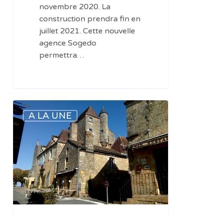
novembre 2020. La
construction prendra fin en
juillet 2021. Cette nouvelle
agence Sogedo
permettra…
Le
A LA UNE
village
préféré
des
Français
(édition
2021)
:
toute
la