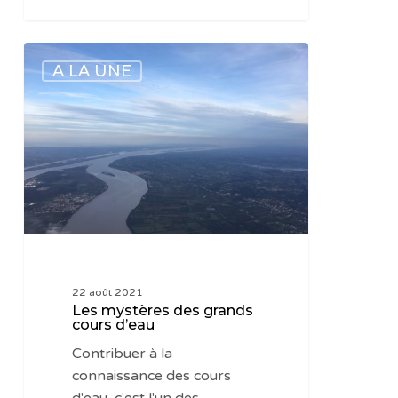
Les
A LA UNE
mystères
des
grands
cours
d’eau
22 août 2021
Les mystères des grands
cours d’eau
Contribuer à la
connaissance des cours