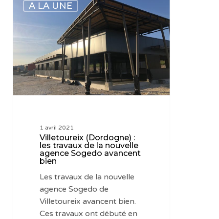
A LA UNE
(Dordogne)
:
les
travaux
de
la
nouvelle
agence
Sogedo
avancent
1 avril 2021
bien
Villetoureix (Dordogne) :
les travaux de la nouvelle
agence Sogedo avancent
bien
Les travaux de la nouvelle
agence Sogedo de
Villetoureix avancent bien.
Ces travaux ont débuté en