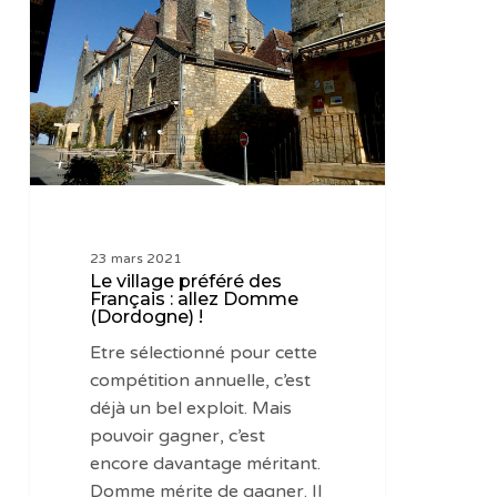
préféré
des
Français
:
allez
Domme
(Dordogne)
!
23 mars 2021
Le village préféré des
Français : allez Domme
(Dordogne) !
Etre sélectionné pour cette
compétition annuelle, c’est
déjà un bel exploit. Mais
pouvoir gagner, c’est
encore davantage méritant.
Domme mérite de gagner. Il