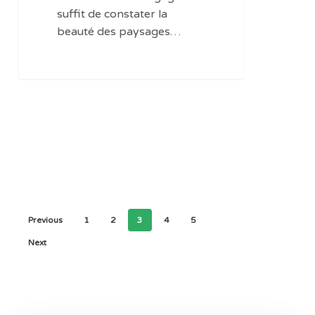
suffit de constater la
beauté des paysages…
Previous
1
2
3
4
5
Next