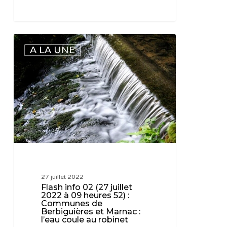
Flash
A LA UNE
info
02
(27
juillet
2022
à
09
heures
52)
:
27 juillet 2022
Communes
Flash info 02 (27 juillet
de
2022 à 09 heures 52) :
Communes de
Berbiguières
Berbiguières et Marnac :
et
l’eau coule au robinet