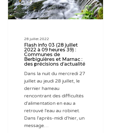
à
09
heures
39)
:
28 juillet 2022
Communes
Flash info 03 (28 juillet
de
2022 à 09 heures 39) :
Communes de
Berbiguières
Berbiguières et Marnac :
et
des précisions d’actualité
Marnac
Dans la nuit du mercredi 27
:
juillet au jeudi 28 juillet, le
des
dernier hameau
précisions
rencontrant des difficultés
d’actualité
d'alimentation en eau a
retrouvé l'eau au robinet.
Dans l'après-midi d'hier, un
message…