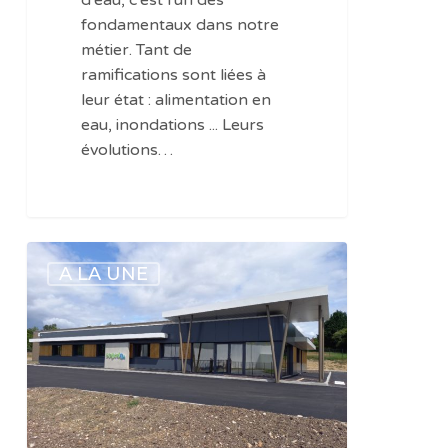
d'eau, c'est l'un des
fondamentaux dans notre
métier. Tant de
ramifications sont liées à
leur état : alimentation en
eau, inondations ... Leurs
évolutions…
Dordogne
A LA UNE
:
ouverture
d’une
nouvelle
agence
Sogedo
à