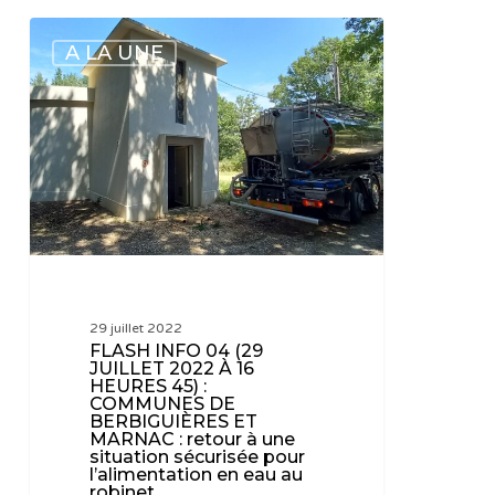
FLASH
A LA UNE
INFO
04
(29
JUILLET
2022
À
16
HEURES
45)
:
29 juillet 2022
COMMUNES
FLASH INFO 04 (29
DE
JUILLET 2022 À 16
HEURES 45) :
BERBIGUIÈRES
COMMUNES DE
ET
BERBIGUIÈRES ET
MARNAC : retour à une
MARNAC
situation sécurisée pour
:
l’alimentation en eau au
robinet