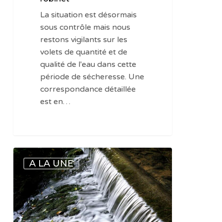
retour
à
La situation est désormais
une
sous contrôle mais nous
situation
restons vigilants sur les
sécurisée
volets de quantité et de
pour
qualité de l'eau dans cette
l’alimentation
période de sécheresse. Une
en
correspondance détaillée
eau
est en…
au
robinet
Flash
A LA UNE
info
03
(28
juillet
2022