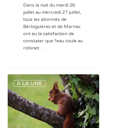
Marnac
Dans la nuit du mardi 26
:
juillet au mercredi 27 juillet,
l’eau
tous les abonnés de
coule
Berbiguières et de Marnac
au
ont eu la satisfaction de
robinet
constater que l'eau coule au
robinet. …
Dordogne
A LA UNE
:
les
photos
magiques
de
sa
faune