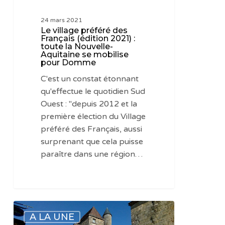
Nouvelle-
24 mars 2021
Aquitaine
Le village préféré des
se
Français (édition 2021) :
toute la Nouvelle-
mobilise
Aquitaine se mobilise
pour
pour Domme
Domme
C'est un constat étonnant
qu'effectue le quotidien Sud
Ouest : "depuis 2012 et la
première élection du Village
préféré des Français, aussi
surprenant que cela puisse
paraître dans une région…
Le
A LA UNE
village