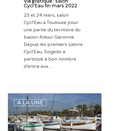
Vie pratique : salon
Cycl’Eau fin mars 2022
23 et 24 mars, salon
Cycl'Eau à Toulouse pour
une partie du territoire du
bassin Adour Garonne.
Depuis les premiers salons
Cycl'Eau, Sogedo a
participé à bon nombre
d'entre eux.…
Vie
A LA UNE
pratique
:
Cycl’Eau
à