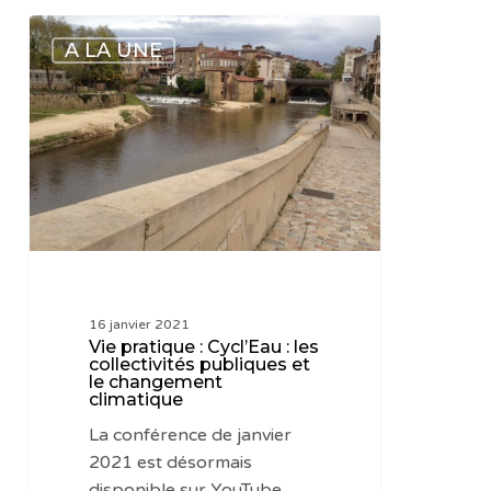
Vie
A LA UNE
pratique
:
Cycl’Eau
:
les
collectivités
publiques
et
le
changement
16 janvier 2021
climatique
Vie pratique : Cycl’Eau : les
collectivités publiques et
le changement
climatique
La conférence de janvier
2021 est désormais
disponible sur YouTube.