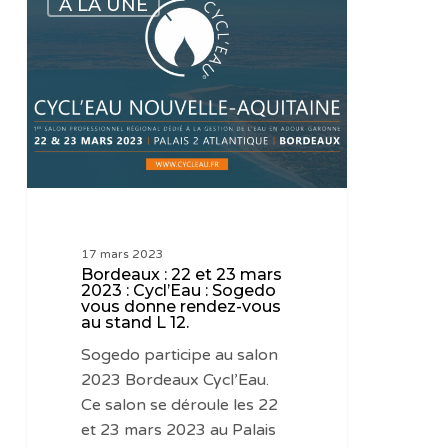
A LA UNE
22
et
23
mars
2023
:
Cycl’Eau :
Sogedo
vous
donne
17 mars 2023
rendez-
Bordeaux : 22 et 23 mars
vous
2023 : Cycl’Eau : Sogedo
vous donne rendez-vous
au
au stand L 12.
stand
Sogedo participe au salon
L
2023 Bordeaux Cycl’Eau.
12.
Ce salon se déroule les 22
et 23 mars 2023 au Palais