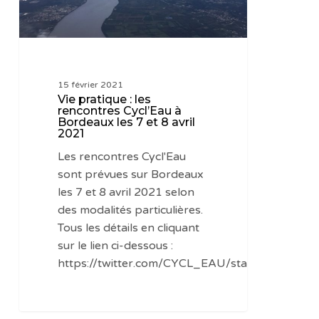
Bordeaux
les
7
et
15 février 2021
8
Vie pratique : les
avril
rencontres Cycl’Eau à
Bordeaux les 7 et 8 avril
2021
2021
Les rencontres Cycl'Eau
sont prévues sur Bordeaux
les 7 et 8 avril 2021 selon
des modalités particulières.
Tous les détails en cliquant
sur le lien ci-dessous :
https://twitter.com/CYCL_EAU/status/13601