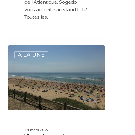
de l’Atlantique. Sogedo
vous accueille au stand L 12.
Toutes les…
Vie
A LA UNE
pratique
:
salon
Cycl’Eau
fin
mars
2022
14 mars 2022