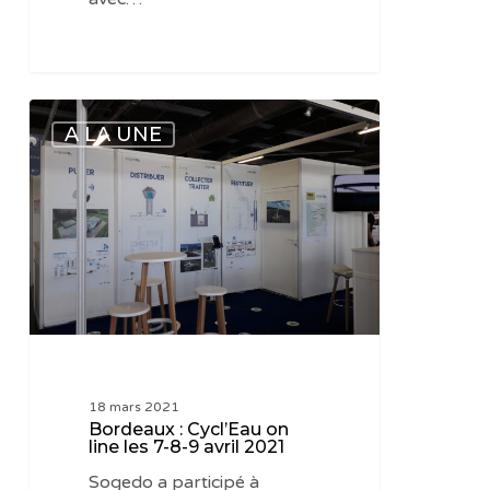
Bordeaux
A LA UNE
:
Cycl’Eau
on
line
les
7-
8-
9
avril
2021
18 mars 2021
Bordeaux : Cycl’Eau on
line les 7-8-9 avril 2021
Sogedo a participé à