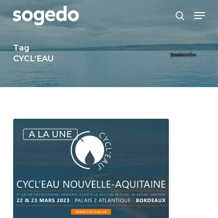
Skip
Menu
to
search
main
content
Tag
CYCL’EAU
Bordeaux
A LA UNE
:
22
mars
:
Sogedo
vous
donne