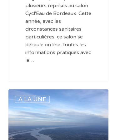
plusieurs reprises au salon
Cycl'Eau de Bordeaux. Cette
année, avec les
circonstances sanitaires
particulières, ce salon se
déroule on line. Toutes les
informations pratiques avec
le…
Vie
A LA UNE
pratique
:
les
rencontres
Cycl’Eau
à