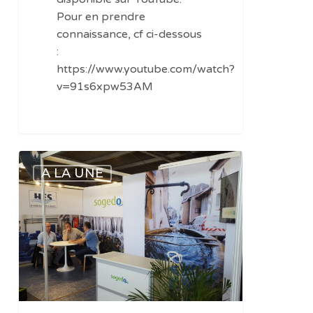
Pour en prendre
connaissance, cf ci-dessous
:
https://www.youtube.com/watch?
v=91s6xpw53AM
Cycl’Eau
A LA UNE
Toulouse
:
modification
de
dates