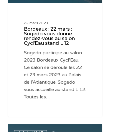
rendez-
vous
au
22 mars 2023
salon
Bordeaux : 22 mars :
Cycl’Eau
Sogedo vous donne
rendez-vous au salon
stand
Cycl’Eau stand L 12
L
Sogedo participe au salon
12
2023 Bordeaux Cycl’Eau.
Ce salon se déroule les 22
et 23 mars 2023 au Palais
de l’Atlantique. Sogedo
vous accueille au stand L 12.
Toutes les…
Bordeaux :