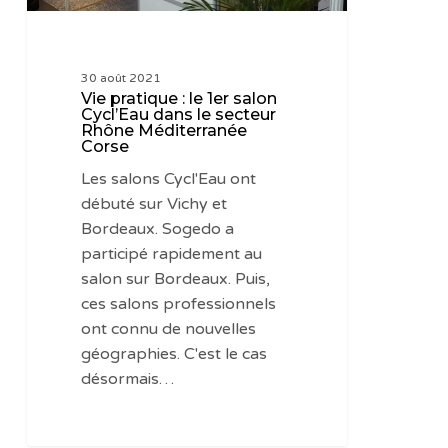
le
secteur
Rhône
30 août 2021
Méditerranée
Vie pratique : le 1er salon
Corse
Cycl’Eau dans le secteur
Rhône Méditerranée
Corse
Les salons Cycl'Eau ont
débuté sur Vichy et
Bordeaux. Sogedo a
participé rapidement au
salon sur Bordeaux. Puis,
ces salons professionnels
ont connu de nouvelles
géographies. C'est le cas
désormais…