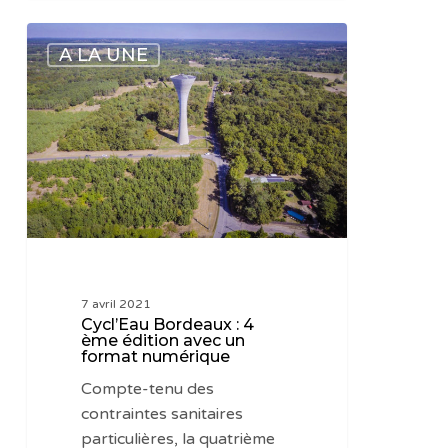
Cycl’Eau
A LA UNE
Bordeaux
:
4
ème
édition
avec
un
format
numérique
7 avril 2021
Cycl’Eau Bordeaux : 4
ème édition avec un
format numérique
Compte-tenu des
contraintes sanitaires
particulières, la quatrième