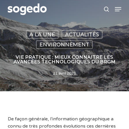
Skip
Menu
to
search
main
content
A LA UNE
ACTUALITÉS
ENVIRONNEMENT
VIE PRATIQUE : MIEUX CONNAITRE LES
AVANCÉES TECHNOLOGIQUES DU BRGM
21 avril 2021
De façon générale, l’information géographique a
connu de très profondes évolutions ces dernières