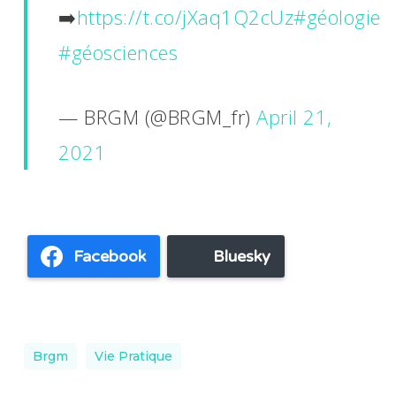
➡️
https://t.co/jXaq1Q2cUz
#géologie
#géosciences
— BRGM (@BRGM_fr)
April 21,
2021
Facebook
Bluesky
Brgm
Vie Pratique