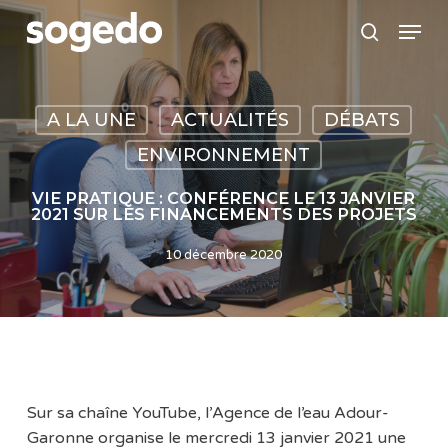
Skip
Menu
to
search
main
content
A LA UNE
ACTUALITÉS
DÉBATS
ENVIRONNEMENT
VIE PRATIQUE : CONFÉRENCE LE 13 JANVIER
2021 SUR LES FINANCEMENTS DES PROJETS
10 décembre 2020
Sur sa chaîne YouTube, l’Agence de l’eau Adour-
Garonne organise le mercredi 13 janvier 2021 une