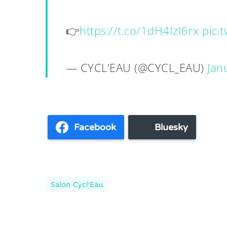
👉
https://t.co/1dH4IzI6rx
pic.
— CYCL'EAU (@CYCL_EAU)
Jan
Facebook
Bluesky
Salon Cycl'Eau