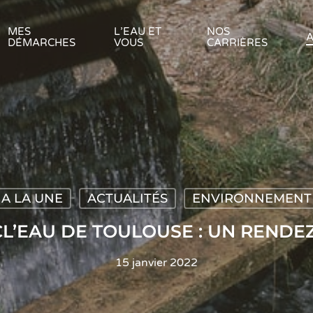
MES
L’EAU ET
NOS
A
DÉMARCHES
VOUS
CARRIÈRES
A LA UNE
ACTUALITÉS
ENVIRONNEMENT
YCL’EAU DE TOULOUSE : UN RENDE
15 janvier 2022