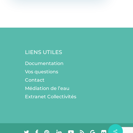
LIENS UTILES
Documentation
Vos questions
Contact
Médiation de l’eau
Extranet Collectivités
twitter
facebook
pinterest
linkedin
youtube
RSS
google-
flickr