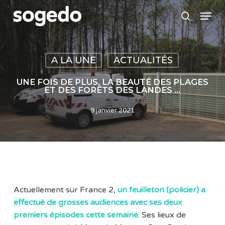
Skip
Menu
to
search
main
content
A LA UNE
ACTUALITÉS
UNE FOIS DE PLUS, LA BEAUTÉ DES PLAGES
ET DES FORÊTS DES LANDES …
9 janvier 2021
Actuellement sur France 2,
un feuilleton (policier) a
effectué de grosses audiences avec ses deux
premiers épisodes cette semaine
. Ses lieux de