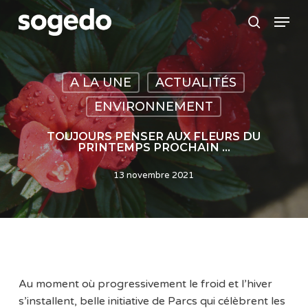
Skip
Menu
to
search
main
content
A LA UNE
ACTUALITÉS
ENVIRONNEMENT
TOUJOURS PENSER AUX FLEURS DU
PRINTEMPS PROCHAIN …
13 novembre 2021
Au moment où progressivement le froid et l’hiver
s’installent, belle initiative de Parcs qui célèbrent les