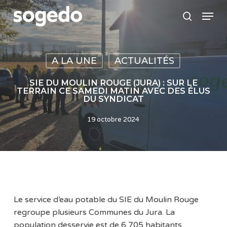
Skip
Menu
to
search
main
content
A LA UNE
ACTUALITÉS
SIE DU MOULIN ROUGE (JURA) : SUR LE
TERRAIN CE SAMEDI MATIN AVEC DES ÉLUS
DU SYNDICAT
19 octobre 2024
Le service d’eau potable du SIE du Moulin Rouge
regroupe plusieurs Communes du Jura. La
population desservie est de 6 705 habitants.