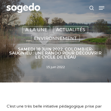
Skip
Menu
to
search
main
content
A LA UNE
ACTUALITÉS
ENVIRONNEMENT
SAMEDI 18 JUIN 2022, COLOMBIER-
SAUGNIEU : UNE RANDO POUR DÉCOUVRIR
LE CYCLE DE L’EAU
15 juin 2022
C’est une très belle initiative pédagogique prise par