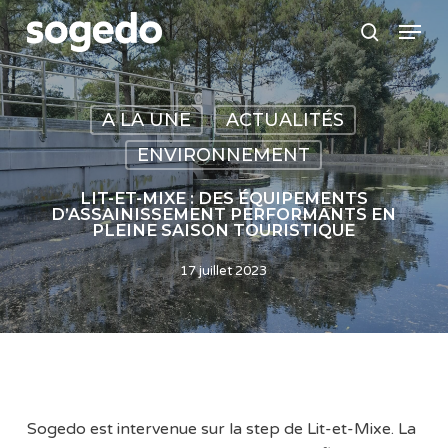
Skip
Menu
to
search
main
content
A LA UNE
ACTUALITÉS
ENVIRONNEMENT
LIT-ET-MIXE : DES ÉQUIPEMENTS
D’ASSAINISSEMENT PERFORMANTS EN
PLEINE SAISON TOURISTIQUE
17 juillet 2023
Sogedo est intervenue sur la step de Lit-et-Mixe. La