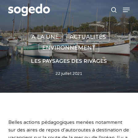
Skip
Menu
to
search
main
content
A LA UNE
ACTUALITÉS
ENVIRONNEMENT
LES PAYSAGES DES RIVAGES
22 juillet 2021
Belles actions pédagogiques menées notamment
sur des aires de repos d’autoroutes à destination de
vacanciers sur la route de la mer ou de l’océan. Il y a