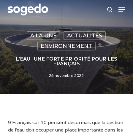
Skip
Menu
to
search
main
content
A LA UNE
ACTUALITÉS
ENVIRONNEMENT
L’EAU : UNE FORTE PRIORITÉ POUR LES
FRANÇAIS
25 novembre 2022
9 Français sur 10 pensent désormais que la gestion
de l’eau doit occuper une place importante dans les