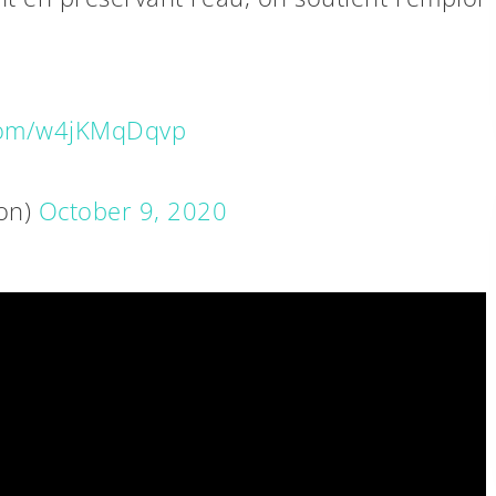
.com/w4jKMqDqvp
on)
October 9, 2020