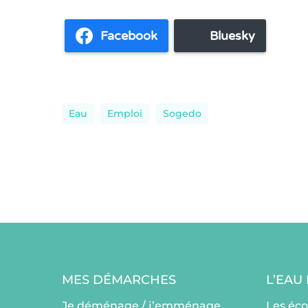
Facebook
Bluesky
Eau
Emploi
Sogedo
MES DÉMARCHES
L’EAU
Je déménage / j’emménage
Les éc