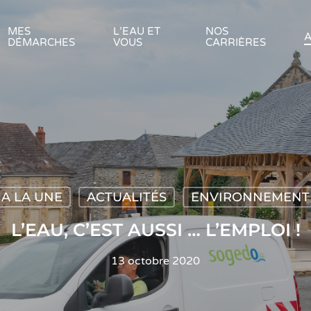
MES
L’EAU ET
NOS
A
DÉMARCHES
VOUS
CARRIÈRES
A LA UNE
ACTUALITÉS
ENVIRONNEMENT
L’EAU, C’EST AUSSI … L’EMPLOI !
13 octobre 2020