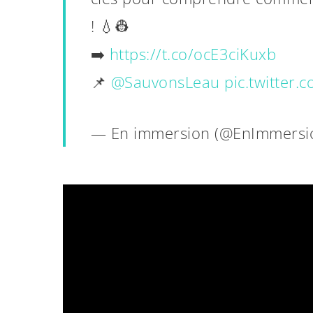
! 💧👷
➡️
https://t.co/ocE3ciKuxb
📌
@SauvonsLeau
pic.twitter
— En immersion (@EnImmersi