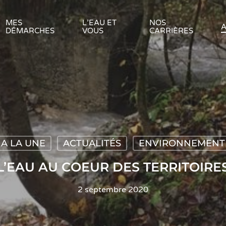
MES
L’EAU ET
NOS
A
DÉMARCHES
VOUS
CARRIÈRES
A LA UNE
ACTUALITÉS
ENVIRONNEMENT
L’EAU AU COEUR DES TERRITOIRE
2 septembre 2020