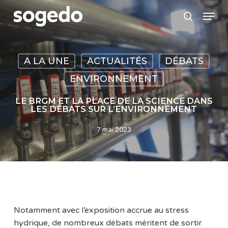
Skip
Menu
to
search
main
content
A LA UNE
ACTUALITÉS
DÉBATS
ENVIRONNEMENT
LE BRGM ET LA PLACE DE LA SCIENCE DANS
LES DÉBATS SUR L’ENVIRONNEMENT
7 mai 2023
Notamment avec l’exposition accrue au stress
hydrique, de nombreux débats méritent de sortir