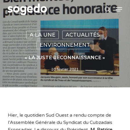
Skip
Menu
to
search
main
content
A LA UNE
ACTUALITÉS
ENVIRONNEMENT
« LA JUSTE RECONNAISSANCE »
10 février 2021
Hier, le quotidien Sud Ouest a rendu compte de
l’Assemblée Générale du Syndicat du Cubzadais
Fronsadais. Le discours du Président,
M. Patrice