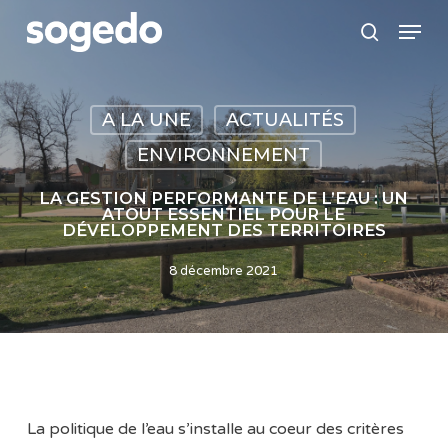
Skip
Menu
to
search
main
content
A LA UNE
ACTUALITÉS
ENVIRONNEMENT
LA GESTION PERFORMANTE DE L’EAU : UN
ATOUT ESSENTIEL POUR LE
DÉVELOPPEMENT DES TERRITOIRES
8 décembre 2021
La politique de l’eau s’installe au coeur des critères