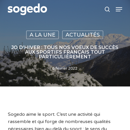
Skip
Menu
to
search
main
content
A LA UNE
ACTUALITÉS
JO D’HIVER : TOUS NOS VOEUX DE SUCCÈS
AUX SPORTIFS FRANÇAIS TOUT
PARTICULIÈREMENT
6 février 2022
Sogedo aime le sport. C’est une activité qui
rassemble et qui forge de nombreuses qualités
nécessaires bien au-delà du sport : le sens du