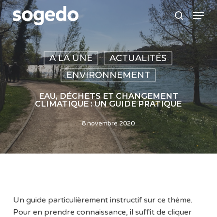
Skip
Menu
to
search
main
content
A LA UNE
ACTUALITÉS
ENVIRONNEMENT
EAU, DÉCHETS ET CHANGEMENT
CLIMATIQUE : UN GUIDE PRATIQUE
8 novembre 2020
Un guide particulièrement instructif sur ce thème.
Pour en prendre connaissance, il suffit de cliquer