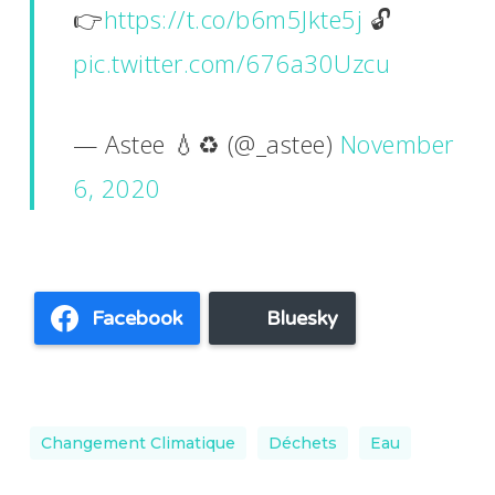
👉
https://t.co/b6m5Jkte5j
🔓
pic.twitter.com/676a30Uzcu
— Astee 💧♻️ (@_astee)
November
6, 2020
Facebook
Bluesky
Changement Climatique
Déchets
Eau