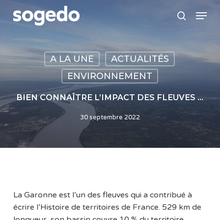
Skip
Menu
to
search
main
content
A LA UNE
ACTUALITÉS
ENVIRONNEMENT
BIEN CONNAÎTRE L’IMPACT DES FLEUVES …
30 septembre 2022
La Garonne est l’un des fleuves qui a contribué à
écrire l’Histoire de territoires de France. 529 km de
longueur, son bassin couvre 10 % du territoire