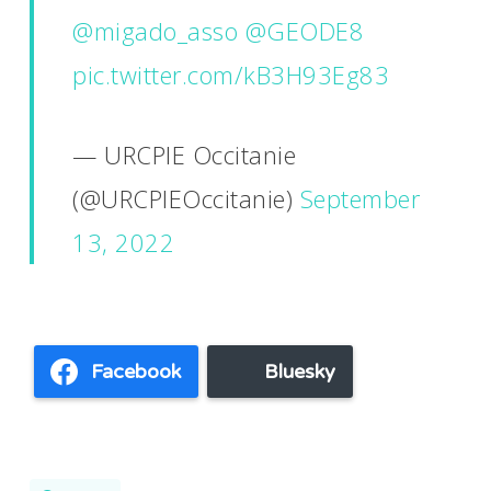
@migado_asso
@GEODE8
pic.twitter.com/kB3H93Eg83
— URCPIE Occitanie
(@URCPIEOccitanie)
September
13, 2022
Facebook
Bluesky