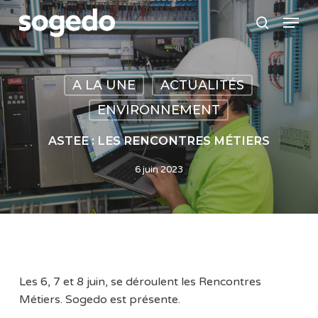
Skip
Menu
to
search
main
content
A LA UNE
ACTUALITÉS
ENVIRONNEMENT
ASTEE : LES RENCONTRES MÉTIERS
6 juin 2023
Les 6, 7 et 8 juin, se déroulent les Rencontres
Métiers. Sogedo est présente.