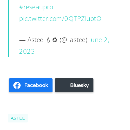
#reseaupro
pic.twitter.com/0QTPZIuotO
— Astee 💧♻️ (@_astee)
June 2,
2023
Facebook
Bluesky
ASTEE