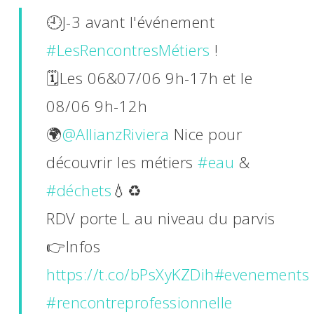
🕘J-3 avant l'événement
#LesRencontresMétiers
!
🗓Les 06&07/06 9h-17h et le
08/06 9h-12h
🌍
@AllianzRiviera
Nice pour
découvrir les métiers
#eau
&
#déchets
💧♻
RDV porte L au niveau du parvis
👉Infos
https://t.co/bPsXyKZDih
#evenements
#rencontreprofessionnelle