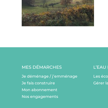
MES DÉMARCHES
L’EAU
Je déménage / j’emménage
Les éc
Je fais construire
Gérer l
Mon abonnement
Nos engagements