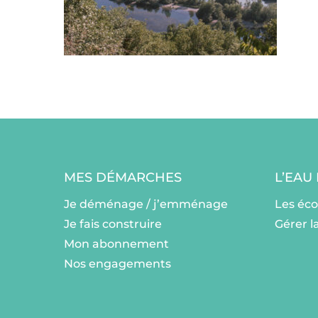
MES DÉMARCHES
L’EAU
Je déménage / j’emménage
Les éc
Je fais construire
Gérer l
Mon abonnement
Nos engagements