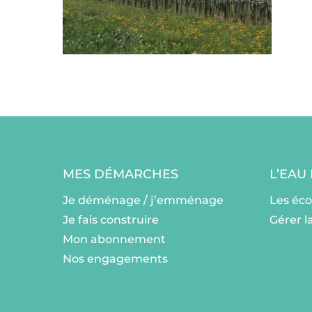
MES DÉMARCHES
L’EAU
Je déménage / j’emménage
Les éc
Je fais construire
Gérer l
Mon abonnement
Nos engagements