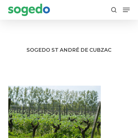
Skip
Menu
to
search
main
content
SOGEDO ST ANDRÉ DE CUBZAC