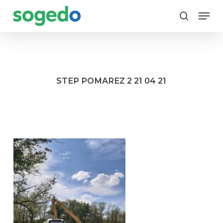
Skip
Menu
to
search
main
content
STEP POMAREZ 2 21 04 21