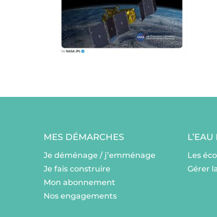
MES DÉMARCHES
L’EAU
Je déménage / j’emménage
Les éc
Je fais construire
Gérer l
Mon abonnement
Nos engagements