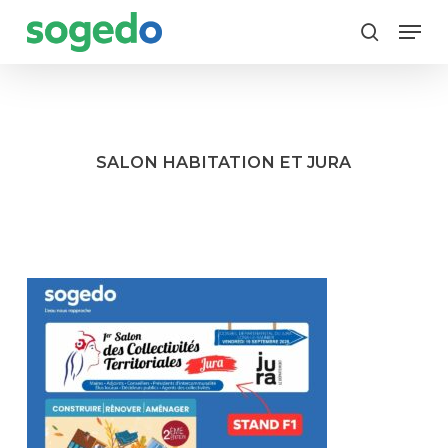
Skip
Menu
to
search
main
content
SALON HABITATION ET JURA