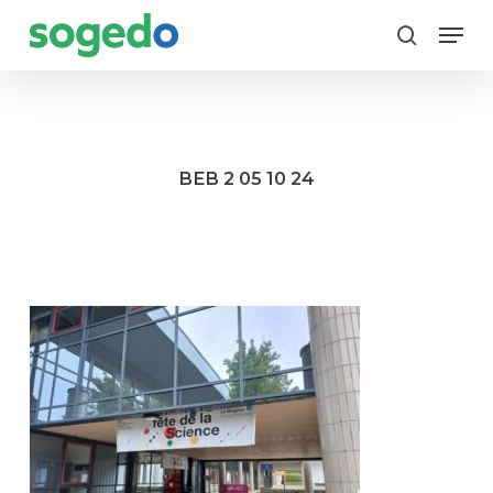
Skip
Menu
to
search
main
content
BEB 2 05 10 24