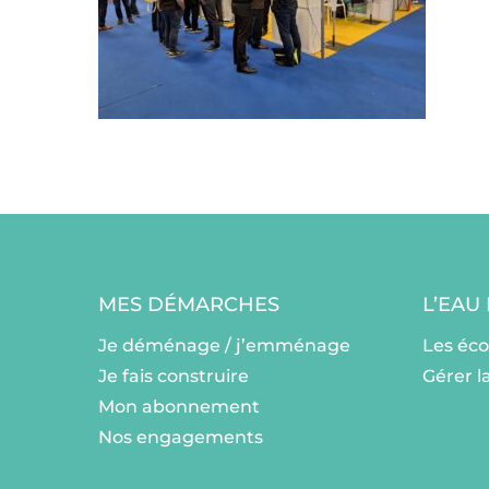
MES DÉMARCHES
L’EAU
Je déménage / j’emménage
Les éc
Je fais construire
Gérer l
Mon abonnement
Nos engagements