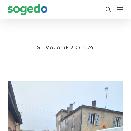
Skip
Menu
to
search
main
content
ST MACAIRE 2 07 11 24